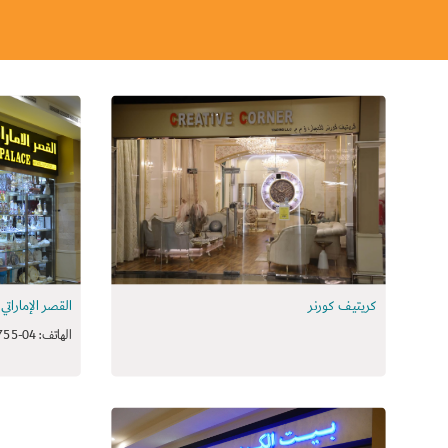
كريتيف كورنر
القصر الإماراتي
الهاتف: 04-2363755