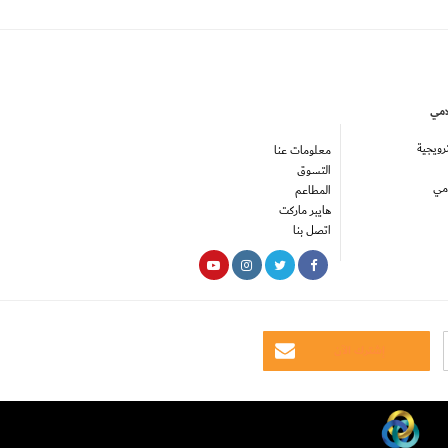
لامي
رويجية
معلومات عنا
التسوق
امي
المطاعم
هايبر ماركت
اتصل بنا