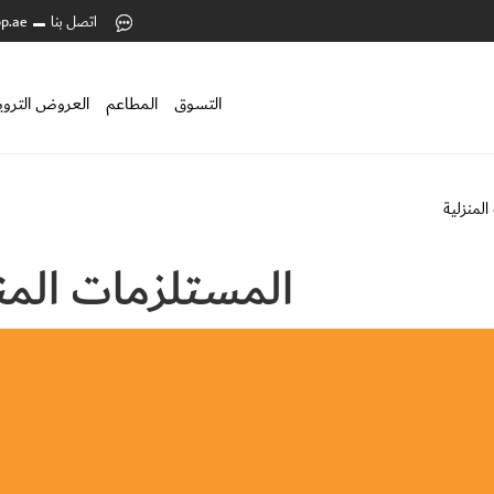
اتصل بنا
p.ae
التسوق
المطاعم
العروض التروي
لمنزلية
المستلزمات المن