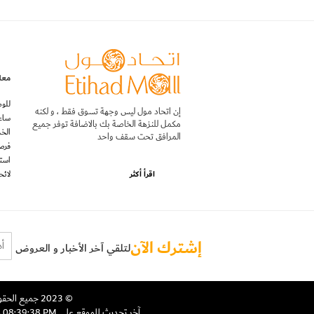
معل
للوص
إن اتحاد مول ليس وجهة تسوق فقط ، و لكنه
ساع
مكمل للنزهة الخاصة بك بالاضافة توفر جميع
الخ
المرافق تحت سقف واحد
فرص
استف
اقرأ أكثر
لائح
إشترك الآن
لتلقي آخر الأخبار و العروض
© 2023 جميع الحقوق محفوظة اتحاد مول,
آخر تحديث للموقع على Wednesday 27th of November 2024 08:39:38 PM