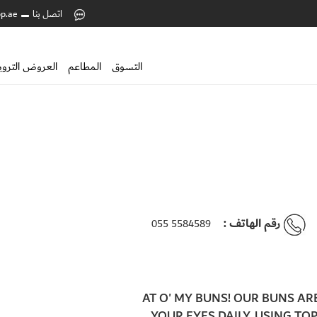
اتصل بنا
p.ae
التسوق
المطاعم
العروض التروي
رقم الهاتف :
055 5584589
AT O' MY BUNS! OUR BUNS AR
YOUR EYES DAILY, USING T